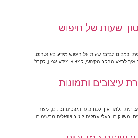
 מדויק ולחסוך שעות של חיפוש
יותר בעזרת בינה מלאכותית. במקום לבזבז שעות על חיפוש מידע באינטרנט,
יכותי בתוך שניות. נלמד איך לבצע מחקר מקצועי, למצוא מידע אמין, לקבל
דריך המלא ליצירת עיצובים ותמונות
ימות בעזרת בינה מלאכותית. נלמד איך לכתוב פרומפטים נכונים, ליצור
 עיצוביים ולהפוך כל רעיון פשוט לתמונה איכותית תוך דקות. Gemini מאפשר ליוצרים, משווקים ובעלי עסקים ליצור ויזואלים מרשימים