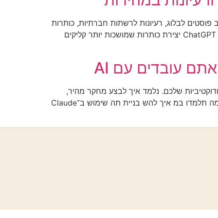
יותר. נסקור איך לכתוב פוסטים לבלוג, רעיונות לרשתות חברתיות, כותרות
מושכות ותוכן שיווקי — הכל בעזרת AI. מה תלמדו במדריך? איך ליצור רעיונות לתוכן תוך שניות כתיבת פוסטים לבלוג עם ChatGPT יצירת כותרות שמושכות יותר קליקים
משמעותית את הפרודוקטיביות שלכם. נלמד איך לבצע מחקר מהיר,
לכתוב תוכן איכותי, לנהל משימות בצורה חכמה ולהשתמש ב־AI כדי לעבוד בצורה יעילה יותר — גם אם אתם מתחילים. מה תלמדו במ איך להש בניית תה שימוש ב־Claude