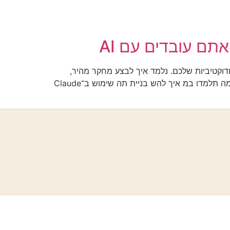
משמעותית את הפרודוקטיביות שלכם. נלמד איך לבצע מחקר מהיר,
לכתוב תוכן איכותי, לנהל משימות בצורה חכמה ולהשתמש ב־AI כדי לעבוד בצורה יעילה יותר — גם אם אתם מתחילים. מה תלמדו במ איך להש בניית תה שימוש ב־Claude